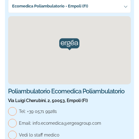
Seleziona la sede più vicina a te
Ecomedica Poliambulatorio - Empoli (FI)
Sede selezionata: Ecomedica Poliambulatorio. Informazio
Poliambulatorio Ecomedica Poliambulatorio
Via Luigi Cherubini, 2, 50053, Empoli (FI)
Telefono generale, Ecomedica Poliambulatorio
Tel:
+39 0571 99281
Email:
info.ecomedica@ergeagroup.com
Vedi lo staff medico