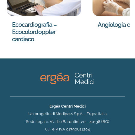
Ecocardiografia –
Angiologia e 
Ecocolordoppler
cardiaco
Ergéa Centri Medici
Un progetto di Medipass S.p.A. - Ergéa Italia
Sede legale: Via Ilio Barontini, 20 – 40138 (BO)
C.F. e P. IVA 01790611204