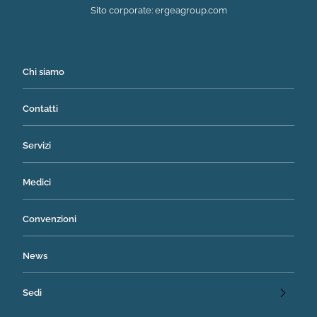
(si apre in una nuova 
Sito corporate:
ergeagroup.com
Chi siamo
Contatti
Servizi
Medici
Convenzioni
News
Sedi