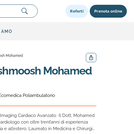
Referti
Prenota online
SIAMO
osh Mohamed
Condividi
oshmoosh Mohamed
Ecomedica Poliambulatorio
in Imaging Cardiaco Avanzato Il Dott. Mohamed
iologo con oltre trent’anni di esperienza
ia e all’estero. Laureato in Medicina e Chirurgia