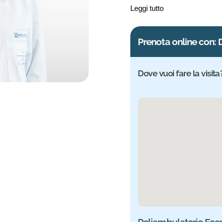
presso l’Università di Firen
Leggi tutto
Cardiologia e un Dottorato 
Prenota online con
Dove vuoi fare la visita
Sede selezionata: Eco
Poliambulatorio Eco