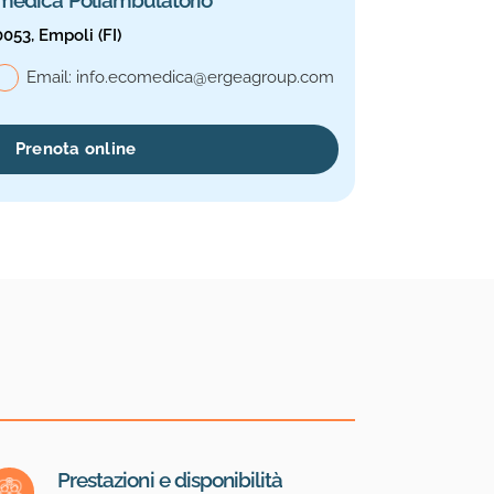
0053, Empoli (FI)
le, Ecomedica Poliambulatorio
Email:
info.ecomedica@ergeagroup.com
Prenota online
Prestazioni e disponibilità