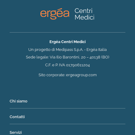
Ergéa Centri Medici
Un progetto di Medipass S.p.A. - Ergéa Italia
Sede legale: Via Ilio Barontini, 20 – 40138 (BO)
C.F. e P. IVA 01790611204
(si apre in una nuova 
Sito corporate:
ergeagroup.com
Chi siamo
Contatti
Servizi