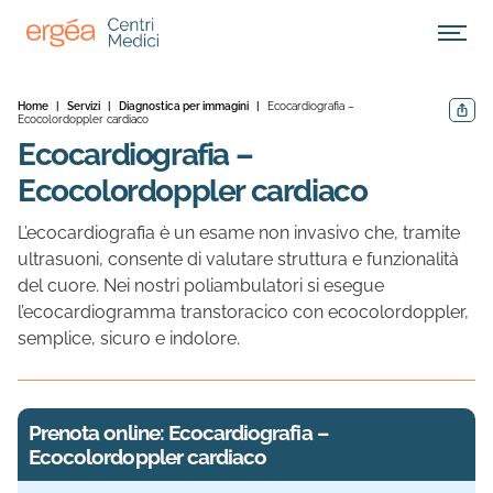
Apri M
Home
|
Servizi
|
Diagnostica per immagini
|
Ecocardiografia –
Condivid
Ecocolordoppler cardiaco
Ecocardiografia –
Ecocolordoppler cardiaco
L’ecocardiografia è un esame non invasivo che, tramite
ultrasuoni, consente di valutare struttura e funzionalità
del cuore. Nei nostri poliambulatori si esegue
l’ecocardiogramma transtoracico con ecocolordoppler,
semplice, sicuro e indolore.
Prenota online: Ecocardiografia –
Ecocolordoppler cardiaco