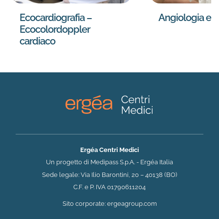
Ecocardiografia –
Angiologia e 
Ecocolordoppler
cardiaco
Ergéa Centri Medici
Un progetto di Medipass S.p.A. - Ergéa Italia
Sede legale: Via Ilio Barontini, 20 – 40138 (BO)
C.F. e P. IVA 01790611204
(si apre in una nuova 
Sito corporate:
ergeagroup.com