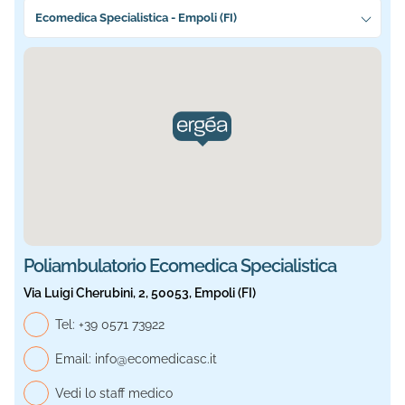
Seleziona la sede più vicina a te
Ecomedica Specialistica - Empoli (FI)
Sede selezionata: Ecomedica Specialistica. Informazioni a
Poliambulatorio Ecomedica Specialistica
Via Luigi Cherubini, 2, 50053, Empoli (FI)
Telefono generale, Ecomedica Specialistica
Tel:
+39 0571 73922
Email:
info@ecomedicasc.it
Vedi lo staff medico