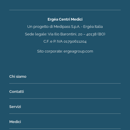
Ergéa Centri Medici
Un progetto di Medipass S.p.A. - Ergéa Italia
Sede legale: Via Ilio Barontini, 20 – 40138 (BO)
C.F. e P. IVA 01790611204
(si apre in una nuova 
Sito corporate:
ergeagroup.com
Chi siamo
Contatti
Servizi
Medici