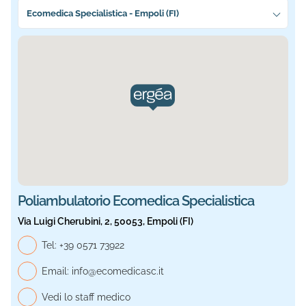
Seleziona la sede più vicina a te
Ecomedica Specialistica - Empoli (FI)
Sede selezionata: Ecomedica Specialistica. Informazioni a
Poliambulatorio Ecomedica Specialistica
Via Luigi Cherubini, 2, 50053, Empoli (FI)
Telefono generale, Ecomedica Specialistica
Tel:
+39 0571 73922
Email:
info@ecomedicasc.it
Vedi lo staff medico