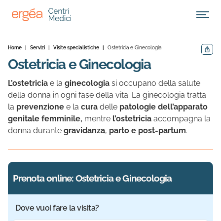
Apri M
Home
|
Servizi
|
Visite specialistiche
|
Ostetricia e Ginecologia
Condivid
Ostetricia e Ginecologia
L’ostetricia
e la
ginecologia
si occupano della salute
della donna in ogni fase della vita. La ginecologia tratta
la
prevenzione
e la
cura
delle
patologie dell’apparato
genitale femminile,
mentre
l’ostetricia
accompagna la
donna durante
gravidanza
,
parto e post-partum
.
Prenota online: Ostetricia e Ginecologia
Dove vuoi fare la visita?