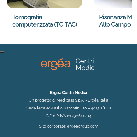
Tomografia
Risonanza Mag
computerizzata (TC-TAC)
Alto Campo (
Ergéa Centri Medici
Un progetto di Medipass S.p.A. - Ergéa Italia
Sede legale: Via Ilio Barontini, 20 – 40138 (BO)
C.F. e P. IVA 01790611204
(si apre in una nuova 
Sito corporate:
ergeagroup.com