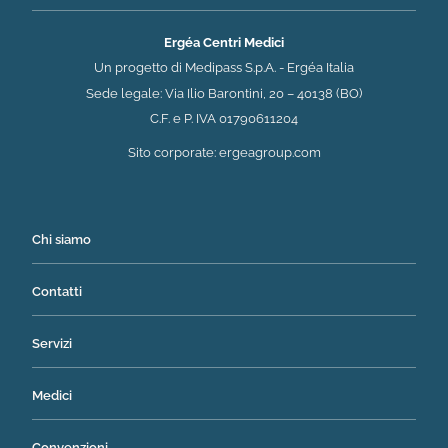
Ergéa Centri Medici
Un progetto di Medipass S.p.A. - Ergéa Italia
Sede legale: Via Ilio Barontini, 20 – 40138 (BO)
C.F. e P. IVA 01790611204
(si apre in una nuova 
Sito corporate:
ergeagroup.com
Chi siamo
Contatti
Servizi
Medici
Convenzioni