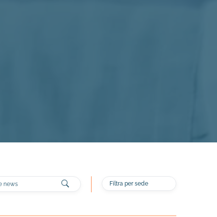
s
Cerca
Filtra per sede