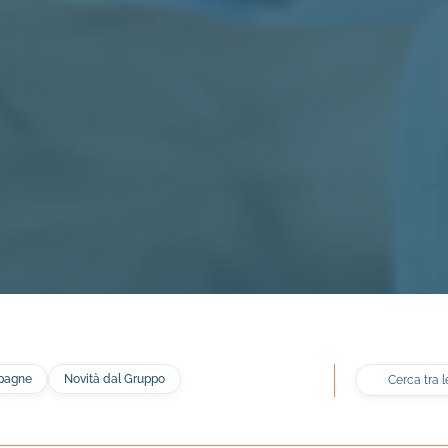
Cerca tra le new
mpagne
Novità dal Gruppo