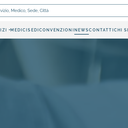
, Medico, Sede, Città
IZI
MEDICI
SEDI
CONVENZIONI
NEWS
CONTATTI
CHI 