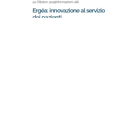
24 Ottobre 2025
Informazioni utili
Ergéa: innovazione al servizio
dei pazienti
C
C
Ergéa Centri Medici
Un progetto di Medipass S.p.A. - Ergéa
Italia