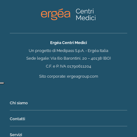
Ergéa Centri Medici
Un progetto di Medipass S.p.A. - Ergéa Italia
Sede legale: Via Ilio Barontini, 20 – 40138 (BO)
C.F. e P. IVA 01790611204
(si apre in una nuova 
Sito corporate:
ergeagroup.com
Chi siamo
Contatti
Servizi