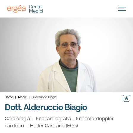
Apri M
Home
|
Medici
|
Alderuccio Biagio
Condiv
Dott. Alderuccio Biagio
Cardiologia
|
Ecocardiografia – Ecocolordoppler
cardiaco
|
Holter Cardiaco (ECG)