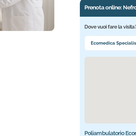
Prenota online: Nefr
Dove vuoi fare la visita
Seleziona la sede più vi
Ecomedica Specialist
Sede selezionata: Eco
Poliambulatorio Eco