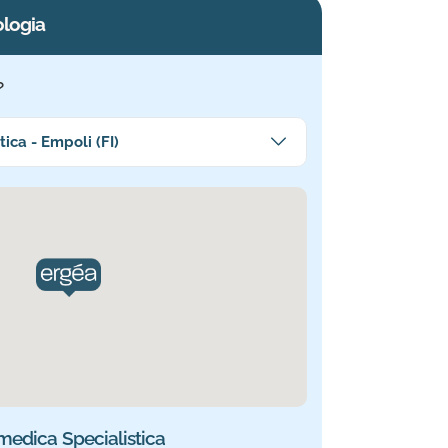
ologia
?
cina a te
ica - Empoli (FI)
medica Specialistica. Informazioni aggiornate.
medica Specialistica