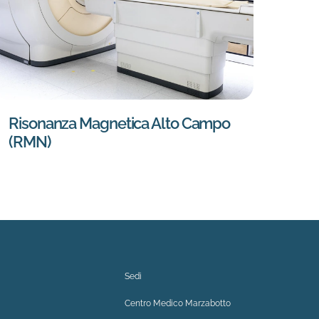
Risonanza Magnetica Alto Campo
Tom
(RMN)
TAC
Sedi
Centro Medico Marzabotto