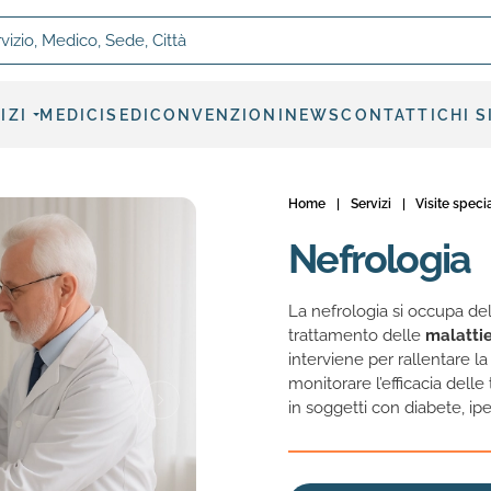
, Medico, Sede, Città
IZI
MEDICI
SEDI
CONVENZIONI
NEWS
CONTATTI
CHI 
Home
|
Servizi
|
Visite speci
Nefrologia
La nefrologia si occupa del
trattamento delle
malattie
interviene per rallentare la
monitorare l’efficacia dell
in soggetti con diabete, ipe