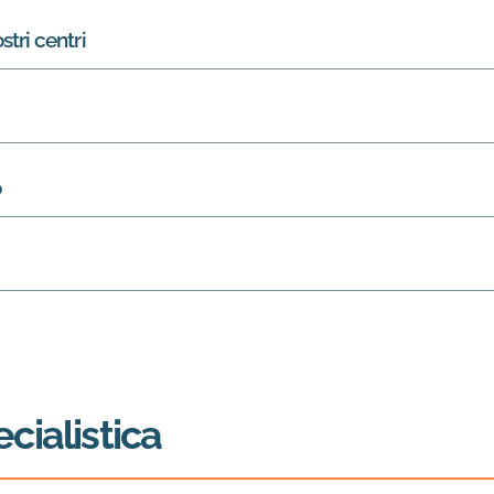
stri centri
o
ialistica