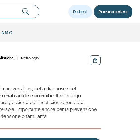
Referti
Prenota online
SIAMO
alistiche
|
Nefrologia
Condividi
la prevenzione, della diagnosi e del
 renali acute e croniche
. Il nefrologo
 progressione dell’insufficienza renale e
e terapie. Importante anche per la prevenzione
rtensione o familiarità.