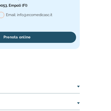
0053, Empoli (FI)
le, Ecomedica Specialistica
Email:
info@ecomedicasc.it
Prenota online