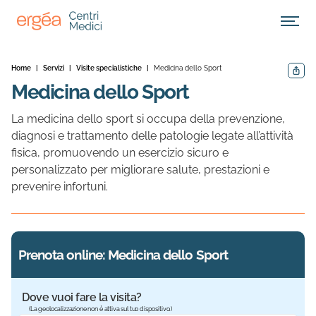
Apri M
Home
|
Servizi
|
Visite specialistiche
|
Medicina dello Sport
Condivid
Medicina dello Sport
La medicina dello sport si occupa della prevenzione,
diagnosi e trattamento delle patologie legate all’attività
fisica, promuovendo un esercizio sicuro e
personalizzato per migliorare salute, prestazioni e
prevenire infortuni.
Prenota online: Medicina dello Sport
Dove vuoi fare la visita?
(La geolocalizzazione non è attiva sul tuo dispositivo.)