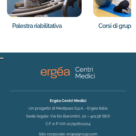
Palestra riabilitativa
Corsi di grupp
Ergéa Centri Medici
Un progetto di Medipass S.p.A. - Ergéa Italia
Sede legale: Via Ilio Barontini, 20 – 40138 (BO)
C.F. e P. IVA 01790611204
(si apre in una nuova 
Sito corporate:
ergeagroup.com