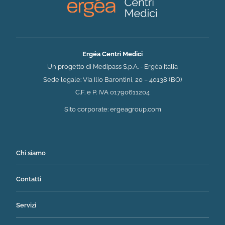
Ergéa Centri Medici
Un progetto di Medipass S.p.A. - Ergéa Italia
Sede legale: Via Ilio Barontini, 20 – 40138 (BO)
C.F. e P. IVA 01790611204
(si apre in una nuova 
Sito corporate:
ergeagroup.com
Chi siamo
Contatti
Servizi