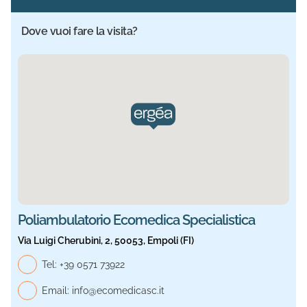
Dove vuoi fare la visita?
Sede selezionata: Ecomedica Specialistica. Informazioni a
Poliambulatorio Ecomedica Specialistica
Via Luigi Cherubini, 2, 50053, Empoli (FI)
Telefono generale, Ecomedica Specialistica
Tel:
+39 0571 73922
Email:
info@ecomedicasc.it