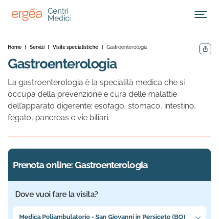
Apri M
Home
|
Servizi
|
Visite specialistiche
|
Gastroenterologia
Condivid
Gastroenterologia
La gastroenterologia è la specialità medica che si
occupa della prevenzione e cura delle malattie
dell’apparato digerente: esofago, stomaco, intestino,
fegato, pancreas e vie biliari.
Prenota online: Gastroenterologia
Dove vuoi fare la visita?
Seleziona la sede più vicina a te
Medica Poliambulatorio - San Giovanni in Persiceto (BO)