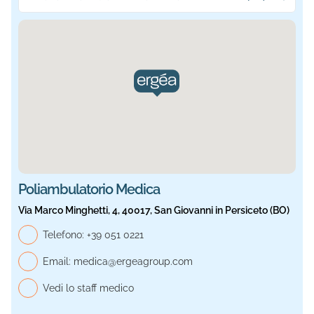
Sede selezionata: Medica. Informazioni aggiornate.
Poliambulatorio Medica
Via Marco Minghetti, 4, 40017, San Giovanni in Persiceto (BO)
Telefono, Medica
Telefono:
+39 051 0221
Email:
medica@ergeagroup.com
Vedi lo staff medico