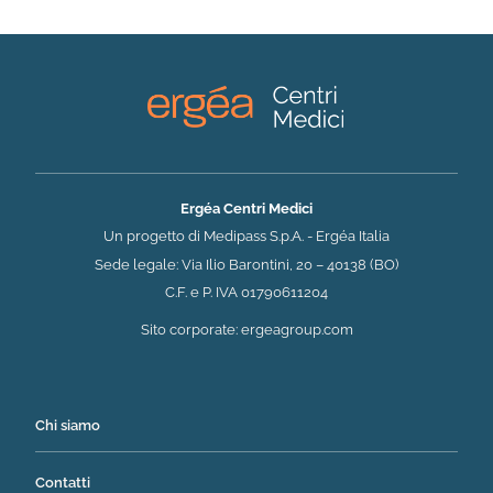
Ergéa Centri Medici
Un progetto di Medipass S.p.A. - Ergéa Italia
Sede legale: Via Ilio Barontini, 20 – 40138 (BO)
C.F. e P. IVA 01790611204
(si apre in una nuova 
Sito corporate:
ergeagroup.com
Chi siamo
Contatti