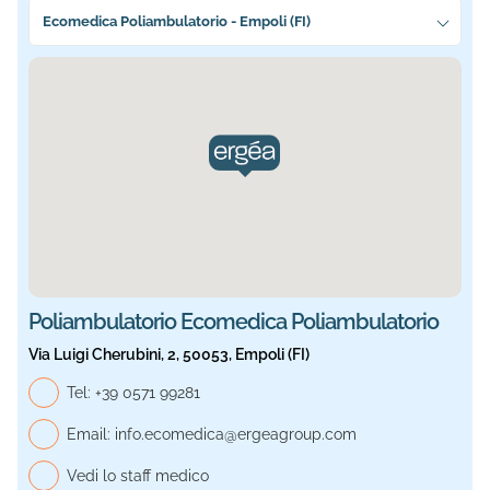
Seleziona la sede più vicina a te
Ecomedica Poliambulatorio - Empoli (FI)
Sede selezionata: Ecomedica Poliambulatorio. Informazio
Poliambulatorio Ecomedica Poliambulatorio
Via Luigi Cherubini, 2, 50053, Empoli (FI)
Telefono generale, Ecomedica Poliambulatorio
Tel:
+39 0571 99281
Email:
info.ecomedica@ergeagroup.com
Vedi lo staff medico