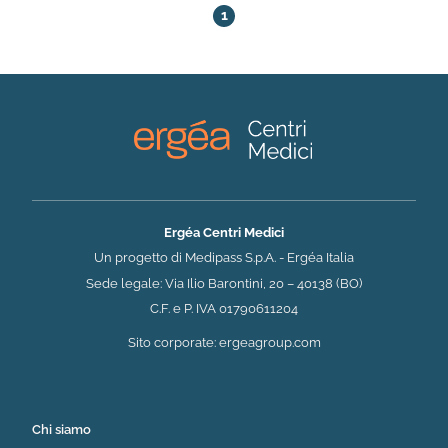
1
Ergéa Centri Medici
Un progetto di Medipass S.p.A. - Ergéa Italia
Sede legale: Via Ilio Barontini, 20 – 40138 (BO)
C.F. e P. IVA 01790611204
(si apre in una nuova 
Sito corporate:
ergeagroup.com
Chi siamo