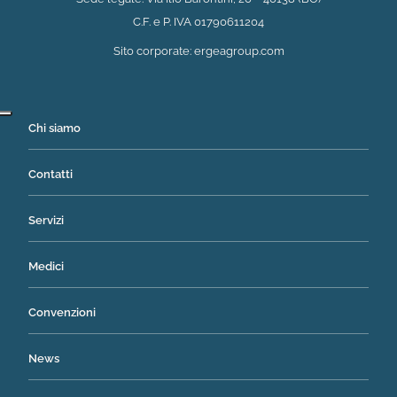
C.F. e P. IVA 01790611204
(si apre in una nuova 
Sito corporate:
ergeagroup.com
Chi siamo
Contatti
Servizi
Medici
Convenzioni
News