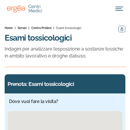
Apri M
Home
|
Servizi
|
Centro Prelievi
|
Esami tossicologici
Condivid
Esami tossicologici
Indagini per analizzare l’esposizione a sostanze tossiche
in ambito lavorativo e droghe d’abuso.
Prenota: Esami tossicologici
Dove vuoi fare la visita?
Sede selezionata: Ecomedica Poliambulatorio. Informazio