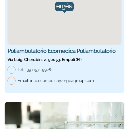
Poliambulatorio Ecomedica Poliambulatorio
Via Luigi Cherubini, 2, 50053, Empoli (FI)
Telefono generale, Ecomedica Poliambulatorio
Tel:
+39 0571 99281
Email:
info.ecomedica@ergeagroup.com