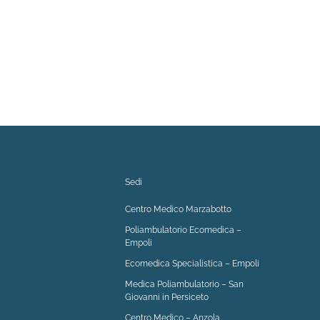
Sedi
Centro Medico Marzabotto
Poliambulatorio Ecomedica –
Empoli
Ecomedica Specialistica – Empoli
Medica Poliambulatorio – San
Giovanni in Persiceto
Centro Medico – Anzola