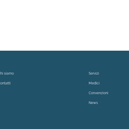
hi siamo
Servizi
ontatti
Medici
Convenzioni
News