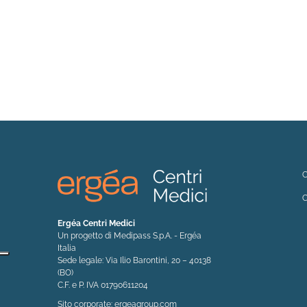
C
C
Ergéa Centri Medici
Un progetto di Medipass S.p.A. - Ergéa
Italia
Sede legale: Via Ilio Barontini, 20 – 40138
(BO)
C.F. e P. IVA 01790611204
(si apre in una nuova finestra)
Sito corporate:
ergeagroup.com