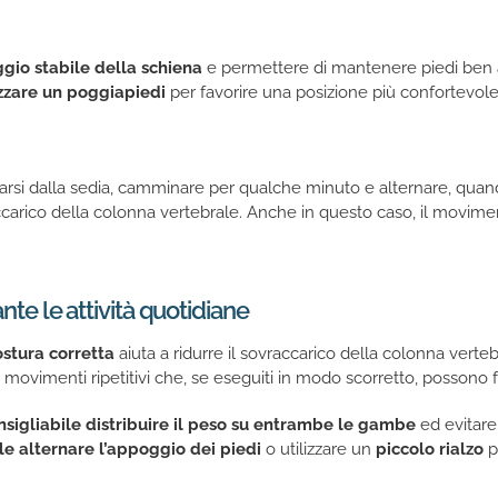
gio stabile della schiena
e permettere di mantenere piedi ben 
izzare un poggiapiedi
per favorire una posizione più confortevole
zarsi dalla sedia, camminare per qualche minuto e alternare, quando
ccarico della colonna vertebrale. Anche in questo caso, il movim
nte le attività quotidiane
stura corretta
aiuta a ridurre il sovraccarico della colonna verte
movimenti ripetitivi che, se eseguiti in modo scorretto, possono 
onsigliabile distribuire il peso su entrambe le gambe
ed evitare
ile alternare l’appoggio dei piedi
o utilizzare un
piccolo rialzo
p