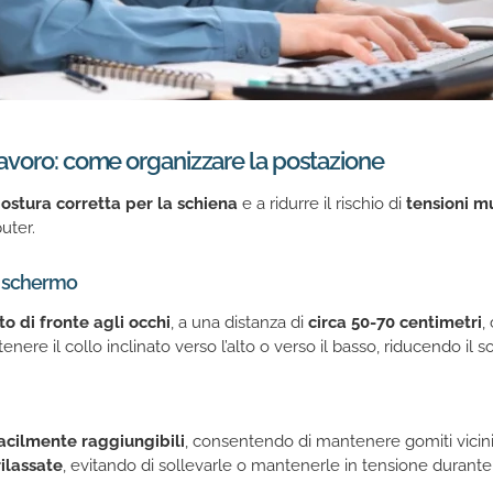
avoro: come organizzare la postazione
ostura corretta per la schiena
e a ridurre il rischio di
tensioni m
uter.
o schermo
to di fronte agli occhi
, a una distanza di
circa 50-70 centimetri
,
ere il collo inclinato verso l’alto o verso il basso, riducendo il so
acilmente raggiungibili
, consentendo di mantenere gomiti vicini
rilassate
, evitando di sollevarle o mantenerle in tensione durante 