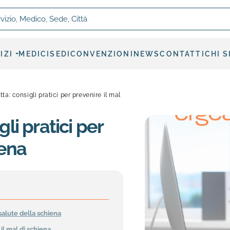
, Medico, Sede, Città
IZI
MEDICI
SEDI
CONVENZIONI
NEWS
CONTATTI
CHI 
ta: consigli pratici per prevenire il mal
li pratici per
iena
salute della schiena
il mal di schiena