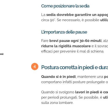
Come posizionare la sedia
La
sedia dovrebbe garantire un appog
circa 90°. Se necessario, è possibile
util
L’importanza delle pause
Fare
brevi pause ogni 30-60 minuti
, al
ridurre la rigidità muscolare
e il sovra
efficaci per prevenire il mal di schiena.
Postura corretta in piedi e dura
Quando si è in piedi
, mantenere una
po
comportano infatti posture prolungate o 
Quando si svolgono
lavori in piedi è c
per periodi prolungati. Se possibile, è
ut
sulla zona lombare.