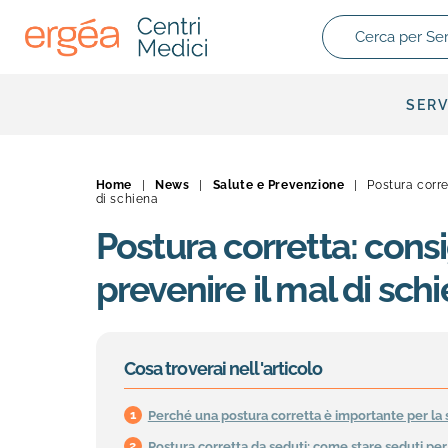
Cerca per Servizio
SERV
Home
|
News
|
Salute e Prevenzione
|
Postura corret
di schiena
Postura corretta: consig
prevenire il mal di sch
Cosa troverai nell'articolo
Perché una postura corretta è importante per la 
Postura corretta da seduti: come stare seduti per 