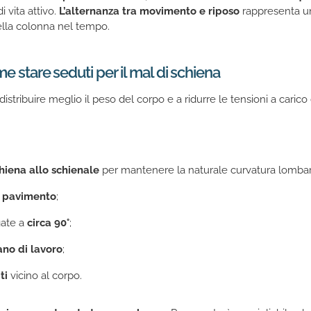
 vita attivo.
L’alternanza tra movimento e riposo
rappresenta un
ella colonna nel tempo.
e stare seduti per il mal di schiena
distribuire meglio il peso del corpo e a ridurre le tensioni a caric
iena allo schienale
per mantenere la naturale curvatura lombar
l
pavimento
;
ate a
circa 90°
;
ano di lavoro
;
ti
vicino al corpo.