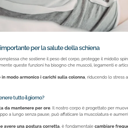
importante per la salute della schiena
complessa che sostiene il peso del corpo, protegge il midollo sp
amente queste funzioni ha bisogno che muscoli, legamenti e articola
e in modo armonico i carichi sulla colonna
, riducendo lo stress a
nere tutto il giorno?
tta da mantenere per ore
. Il nostro corpo è progettato per muove
ppo a lungo senza pause, può affaticare la muscolatura e aumentar
e avere una postura corretta
, è fondamentale
cambiare frequ