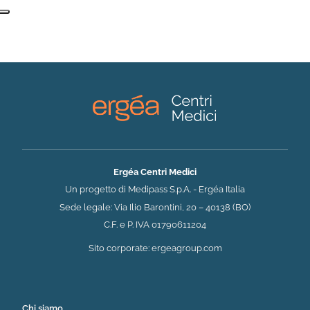
Ergéa Centri Medici
Un progetto di Medipass S.p.A. - Ergéa Italia
Sede legale: Via Ilio Barontini, 20 – 40138 (BO)
C.F. e P. IVA 01790611204
(si apre in una nuova 
Sito corporate:
ergeagroup.com
Chi siamo