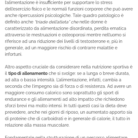
l’alimentazione è insufficiente per supportare lo stress
dell’esercizio fisico e le normali funzioni corporee che può avere
anche ripercussioni psicologiche. Tale quadro patologico è
definito anche
“triade dell’atleta” che
nelle donne è
caratterizzato da alimentazione disordinata, perdita ematica
attraverso le mestruazioni e osteoporosi mentre nell’uomo si
riferisce ad una riduzione dei livelli di testosterone e, più in
generale, ad un maggiore rischio di contrarre malattie e
infortuni.
Altro aspetto cruciale da considerare nella nutrizione sportiva è
il
tipo di allenamento
che si svolge: se a lunga o breve durata,
ad alta o bassa intensità. L’alimentazione, infatti, cambia a
seconda che l’impegno sia di forza o di resistenza. Ad avere un
maggiore consumo calorico sono soprattutto gli sport di
endurance e gli allenamenti ad alto impatto che richiedono
sforzi brevi ma molto intensi. In tutti questi casi la dieta deve
prevedere, anche nei giorni di riposo, un aumentato apporto sia
di proteine che di carboidrati e in generale di calorie, il tutto in
relazione alla massa muscolare.
Fondamentale nella strutturazione di un percorso alimentare