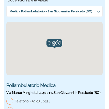
Dove vuoi fare la visita?
Seleziona la sede più vicina a te
Medica Poliambulatorio - San Giovanni in Persiceto (BO)
Sede selezionata: Medica. Informazioni aggiornate.
Poliambulatorio Medica
Via Marco Minghetti, 4, 40017, San Giovanni in Persiceto (BO)
Telefono, Medica
Telefono:
+39 051 0221