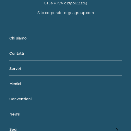
C.F. e P. IVA 01790611204
(si apre in una nuova 
Sito corporate:
ergeagroup.com
Chi siamo
Contatti
Servizi
Medici
Convenzioni
News
Sedi