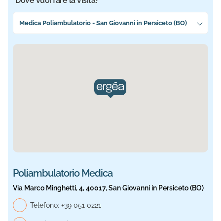
Dove vuoi fare la visita?
Seleziona la sede più vicina a te
Medica Poliambulatorio - San Giovanni in Persiceto (BO)
Sede selezionata: Medica. Informazioni aggiornate.
Poliambulatorio Medica
Via Marco Minghetti, 4, 40017, San Giovanni in Persiceto (BO)
Telefono, Medica
Telefono:
+39 051 0221