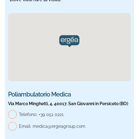
Sede selezionata: Medica. Informazioni aggiornate.
Poliambulatorio Medica
Via Marco Minghetti, 4, 40017, San Giovanni in Persiceto (BO)
Telefono, Medica
Telefono:
+39 051 0221
Email:
medica@ergeagroup.com