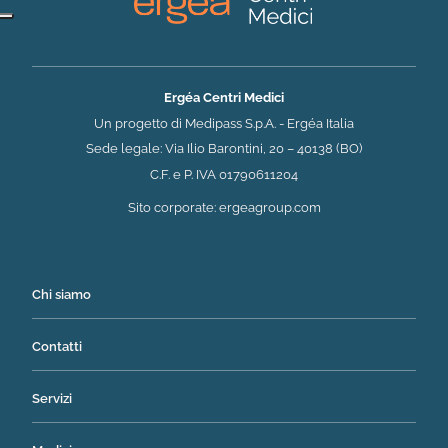
Ergéa Centri Medici
Un progetto di Medipass S.p.A. - Ergéa Italia
Sede legale: Via Ilio Barontini, 20 – 40138 (BO)
C.F. e P. IVA 01790611204
(si apre in una nuova 
Sito corporate:
ergeagroup.com
Chi siamo
Contatti
Servizi