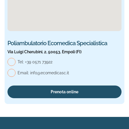
Poliambulatorio Ecomedica Specialistica
Via Luigi Cherubini, 2, 50053, Empoli (FI)
Telefono generale, Ecomedica Specialistica
Tel:
+39 0571 73922
Email:
info@ecomedicasc.it
Prenota online