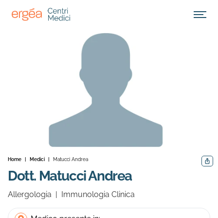
Apri M
Home
|
Medici
|
Matucci Andrea
Condiv
Dott. Matucci Andrea
Allergologia
|
Immunologia Clinica