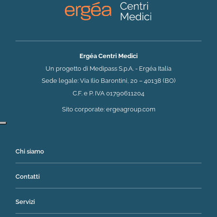
Ergéa Centri Medici
Un progetto di Medipass S.p.A. - Ergéa Italia
Sede legale: Via Ilio Barontini, 20 – 40138 (BO)
C.F. e P. IVA 01790611204
(si apre in una nuova 
Sito corporate:
ergeagroup.com
Chi siamo
Contatti
Servizi