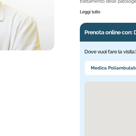
trattamento delle patologie 
militare, ha collaborato co
Leggi tutto
Bologna, diretto dal prof. 
posturografia dinamica co
Prenota online con: 
Dove vuoi fare la visita
Seleziona la sede più vi
Medica Poliambulator
Sede selezionata: Med