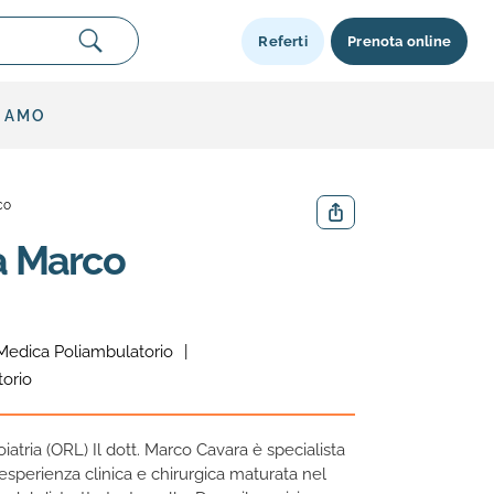
Referti
Prenota online
SIAMO
co
Condividi
a Marco
|
Medica Poliambulatorio
orio
oiatria (ORL) Il dott. Marco Cavara è specialista
 esperienza clinica e chirurgica maturata nel