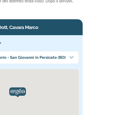
del distretto testa-collo. Dopo il servizio
n il reparto ORL dell’Ospedale Maggiore di
Laudadio, occupandosi in particolare di
mputerizzata
Dott. Cavara Marco
?
cina a te
io - San Giovanni in Persiceto (BO)
ica. Informazioni aggiornate.