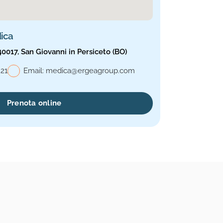
ica
40017, San Giovanni in Persiceto (BO)
 Medica
221
Email:
medica@ergeagroup.com
Prenota online