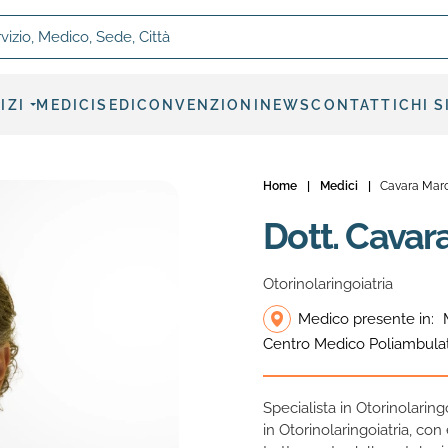
, Medico, Sede, Città
IZI
MEDICI
SEDI
CONVENZIONI
NEWS
CONTATTI
CHI 
Home
|
Medici
|
Cavara Mar
Dott. Cavar
Otorinolaringoiatria
Medico presente in:
Centro Medico Poliambulat
Specialista in Otorinolaring
in Otorinolaringoiatria, con