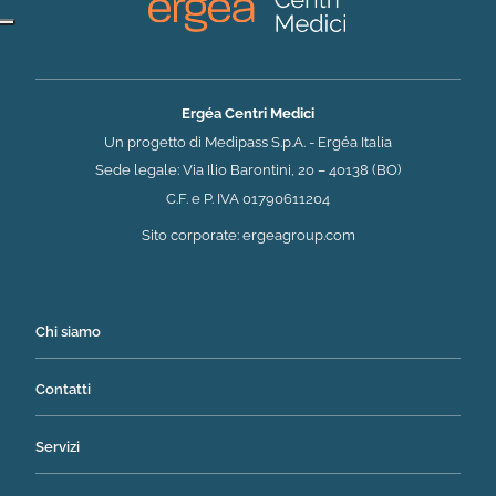
Ergéa Centri Medici
Un progetto di Medipass S.p.A. - Ergéa Italia
Sede legale: Via Ilio Barontini, 20 – 40138 (BO)
C.F. e P. IVA 01790611204
(si apre in una nuova 
Sito corporate:
ergeagroup.com
Chi siamo
Contatti
Servizi