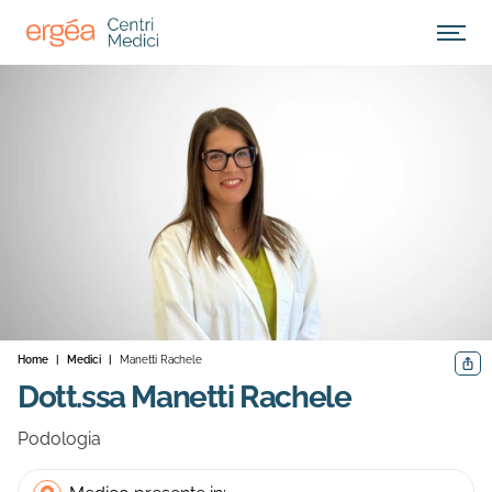
Apri M
Home
|
Medici
|
Manetti Rachele
Condiv
Dott.ssa Manetti Rachele
Podologia