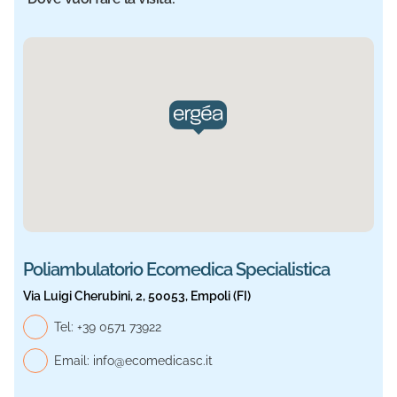
Sede selezionata: Ecomedica Specialistica. Informazioni a
Poliambulatorio Ecomedica Specialistica
Via Luigi Cherubini, 2, 50053, Empoli (FI)
Telefono generale, Ecomedica Specialistica
Tel:
+39 0571 73922
Email:
info@ecomedicasc.it