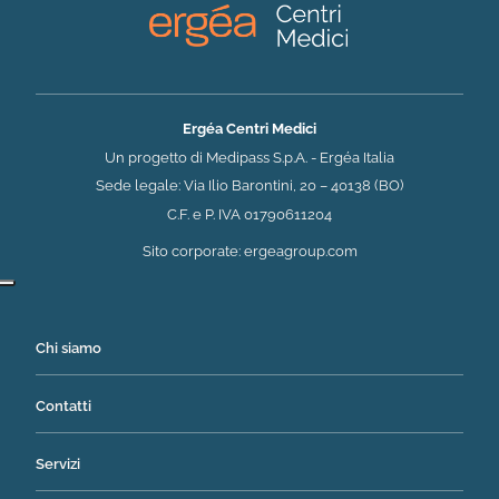
Ergéa Centri Medici
Un progetto di Medipass S.p.A. - Ergéa Italia
Sede legale: Via Ilio Barontini, 20 – 40138 (BO)
C.F. e P. IVA 01790611204
(si apre in una nuova 
Sito corporate:
ergeagroup.com
Chi siamo
Contatti
Servizi