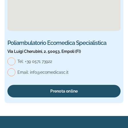
Poliambulatorio Ecomedica Specialistica
Via Luigi Cherubini, 2, 50053, Empoli (FI)
Telefono generale, Ecomedica Specialistica
Tel:
+39 0571 73922
Email:
info@ecomedicasc.it
Prenota online