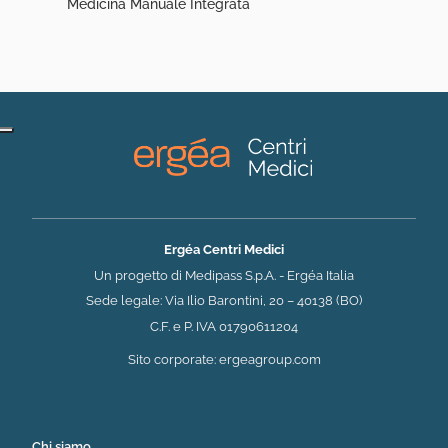
Medicina Manuale Integrata
Ergéa Centri Medici
Un progetto di Medipass S.p.A. - Ergéa Italia
Sede legale: Via Ilio Barontini, 20 – 40138 (BO)
C.F. e P. IVA 01790611204
(si apre in una nuova 
Sito corporate:
ergeagroup.com
Chi siamo