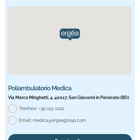
Sede selezionata: Medica. Informazioni aggiornate.
Poliambulatorio Medica
Via Marco Minghetti, 4, 40017, San Giovanni in Persiceto (BO)
Telefono, Medica
Telefono:
+39 051 0221
Email:
medica@ergeagroup.com