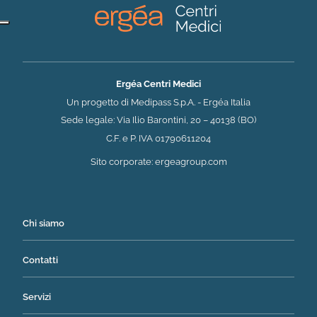
Ergéa Centri Medici
Un progetto di Medipass S.p.A. - Ergéa Italia
Sede legale: Via Ilio Barontini, 20 – 40138 (BO)
C.F. e P. IVA 01790611204
(si apre in una nuova 
Sito corporate:
ergeagroup.com
Chi siamo
Contatti
Servizi