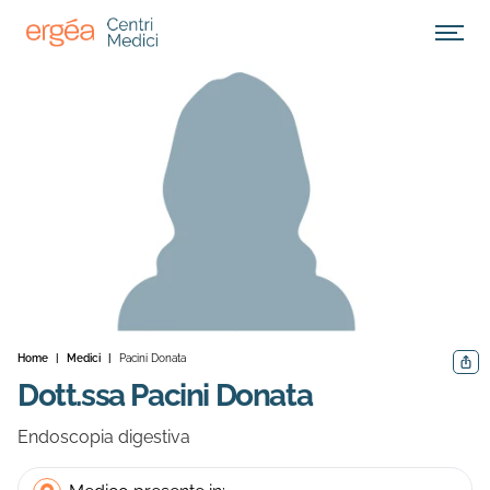
Apri M
Home
|
Medici
|
Pacini Donata
Condiv
Dott.ssa Pacini Donata
Endoscopia digestiva