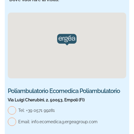
Sede selezionata: Ecomedica Poliambulatorio. Informazio
Poliambulatorio Ecomedica Poliambulatorio
Via Luigi Cherubini, 2, 50053, Empoli (FI)
Telefono generale, Ecomedica Poliambulatorio
Tel:
+39 0571 99281
Email:
info.ecomedica@ergeagroup.com