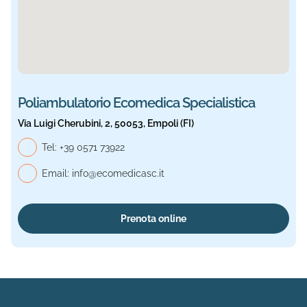
Poliambulatorio Ecomedica Specialistica
Via Luigi Cherubini, 2, 50053, Empoli (FI)
Telefono generale, Ecomedica Specialistica
Tel:
+39 0571 73922
Email:
info@ecomedicasc.it
Prenota online