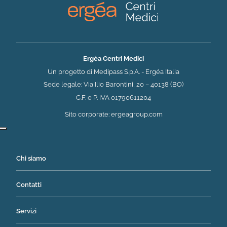
Ergéa Centri Medici
Un progetto di Medipass S.p.A. - Ergéa Italia
Sede legale: Via Ilio Barontini, 20 – 40138 (BO)
C.F. e P. IVA 01790611204
(si apre in una nuova 
Sito corporate:
ergeagroup.com
Chi siamo
Contatti
Servizi