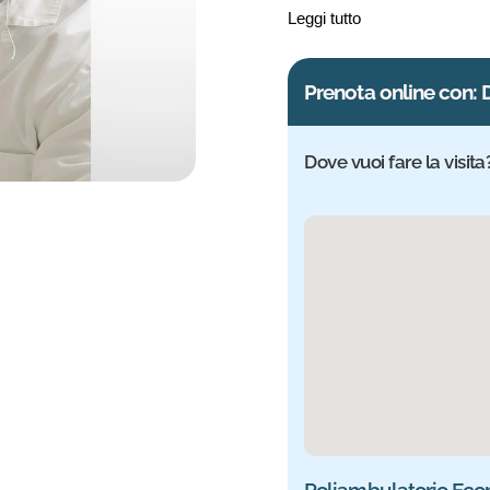
ginocchio, con un approccio
Leggi tutto
tecniche robotiche e terapi
Prenota online con: 
Dove vuoi fare la visita
Sede selezionata: Eco
Poliambulatorio Eco