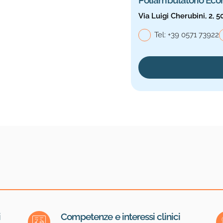
Via Luigi Cherubini, 2, 5
Telefono genera
Tel:
+39 0571 73922
i
Competenze e interessi clinici