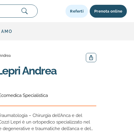
Referti
Prenota online
SIAMO
 Andrea
Condividi
 Lepri Andrea
Ecomedica Specialistica
Traumatologia – Chirurgia dell’Anca e del
Cozzi Lepri è un ortopedico specializzato nel
e degenerative e traumatiche dell’anca e del