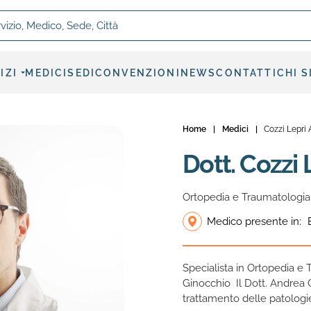
, Medico, Sede, Città
IZI
MEDICI
SEDI
CONVENZIONI
NEWS
CONTATTI
CHI 
Home
|
Medici
|
Cozzi Lepri
Dott. Cozzi
Ortopedia e Traumatologia
Medico presente in:
Specialista in Ortopedia e 
Ginocchio Il Dott. Andrea 
trattamento delle patologi