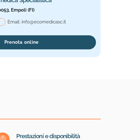
0053, Empoli (FI)
le, Ecomedica Specialistica
Email:
info@ecomedicasc.it
Prenota online
Prestazioni e disponibilità