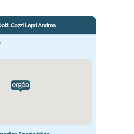
 che integra chirurgia protesica mini-invasiva,
e rigenerative. La sua formazione si è svolta
Dott. Cozzi Lepri Andrea
?
medica Specialistica. Informazioni aggiornate.
medica Specialistica