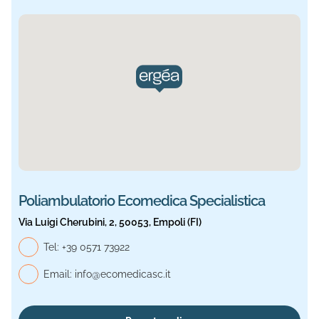
Sede selezionata: Ecomedica Specialistica. Informazioni a
Poliambulatorio Ecomedica Specialistica
Via Luigi Cherubini, 2, 50053, Empoli (FI)
Telefono generale, Ecomedica Specialistica
Tel:
+39 0571 73922
Email:
info@ecomedicasc.it