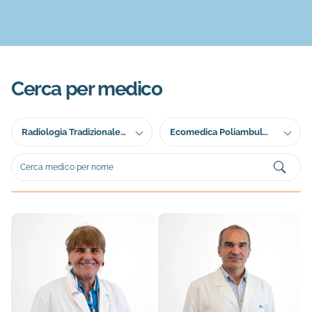
Cerca per medico
Filtra per servizio
Filtra per sede
Radiologia Tradizionale
Ecomedica Poliambulat
(RX)
orio - Empoli (FI)
Cerca medico per nome
Medici