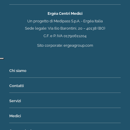
Ergéa Centri Medici
Un progetto di Medipass S.p.A. - Ergéa Italia
Sede legale: Via Ilio Barontini, 20 – 40138 (BO)
C.F. e P. IVA 01790611204
(si apre in una nuova 
Sito corporate:
ergeagroup.com
Chi siamo
Contatti
Servizi
Medici