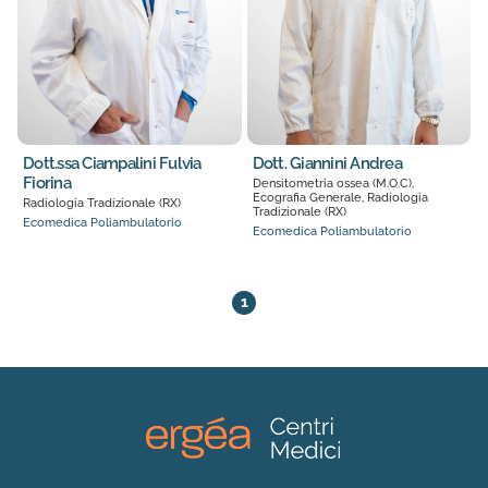
Dott.ssa Ciampalini Fulvia
Dott. Giannini Andrea
Fiorina
Densitometria ossea (M.O.C),
Ecografia Generale, Radiologia
Radiologia Tradizionale (RX)
Tradizionale (RX)
Ecomedica Poliambulatorio
Ecomedica Poliambulatorio
2 medici trovati. Pagina 1 di 1
1